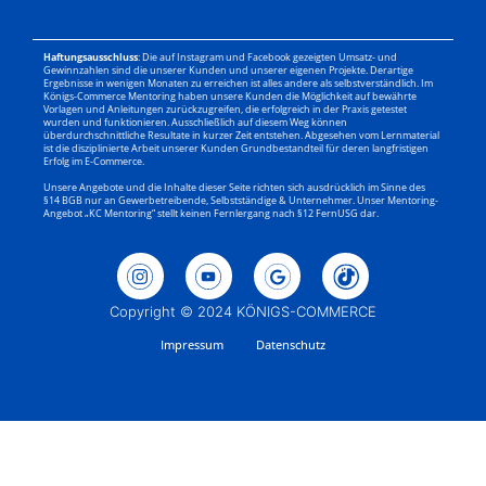
Haftungsausschluss
: Die auf Instagram und Facebook gezeigten Umsatz- und
Gewinnzahlen sind die unserer Kunden und unserer eigenen Projekte. Derartige
Ergebnisse in wenigen Monaten zu erreichen ist alles andere als selbstverständlich. Im
Königs-Commerce Mentoring haben unsere Kunden die Möglichkeit auf bewährte
Vorlagen und Anleitungen zurückzugreifen, die erfolgreich in der Praxis getestet
wurden und funktionieren. Ausschließlich auf diesem Weg können
überdurchschnittliche Resultate in kurzer Zeit entstehen. Abgesehen vom Lernmaterial
ist die disziplinierte Arbeit unserer Kunden Grundbestandteil für deren langfristigen
Erfolg im E-Commerce.
Unsere Angebote und die Inhalte dieser Seite richten sich ausdrücklich im Sinne des
§14 BGB nur an Gewerbetreibende, Selbstständige & Unternehmer. Unser Mentoring-
Angebot „KC Mentoring“ stellt keinen Fernlergang nach §12 FernUSG dar.
Copyright © 2024 KÖNIGS-COMMERCE
Impressum
Datenschutz